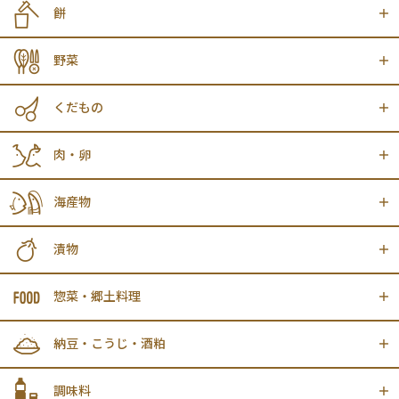
餅
野菜
くだもの
肉・卵
海産物
漬物
惣菜・郷土料理
納豆・こうじ・酒粕
調味料