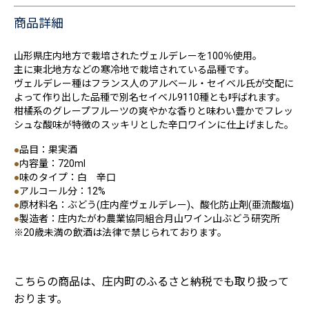
商品詳細
山形県庄内地方で栽培されたヴェルデレーを100％使用。
主に東北地方などの寒冷地で栽培されている品種です。
ヴェルデレー種はフランス人のアルベール・セイベル氏が交配に
よって作り出した品種で別名セイベル9110種とも呼ばれます。
柑橘系のグレープフルーツの爽やかな香りと味わい豊かでフレッ
シュな酸味が特徴のスッキリとした辛口ワインに仕上げました。
●
品目：果実酒
●
内容量：720ml
●
味のタイプ：白 辛口
●
アルコール分：12%
●
原材料名：ぶどう(庄内産ヴェルデレー)、酸化防止剤(亜流酸塩)
●
製造者：庄内たがわ農業協同組合月山ワイン山ぶどう研究所
※20歳未満の飲酒は法律で禁じられております。
こちらの商品は、庄内町のふるさと納税でも取り扱って
おります。