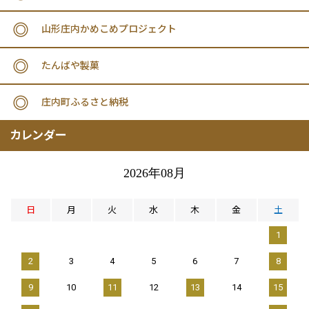
山形庄内かめこめプロジェクト
たんばや製菓
庄内町ふるさと納税
カレンダー
2026年08月
日
月
火
水
木
金
土
1
2
3
4
5
6
7
8
9
10
11
12
13
14
15