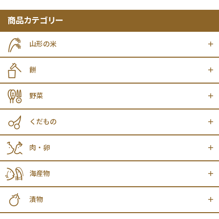
商品カテゴリー
山形の米
餅
野菜
くだもの
肉・卵
海産物
漬物