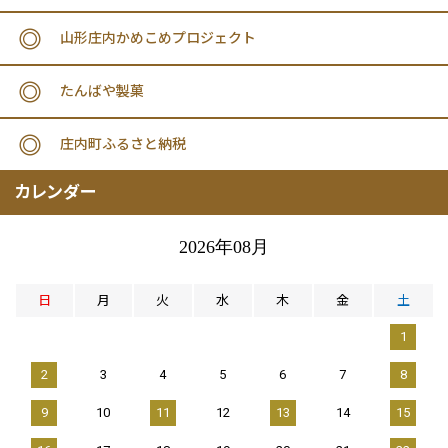
山形庄内かめこめプロジェクト
たんばや製菓
庄内町ふるさと納税
カレンダー
2026年08月
日
月
火
水
木
金
土
1
2
3
4
5
6
7
8
9
10
11
12
13
14
15