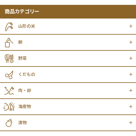
商品カテゴリー
山形の米
餅
野菜
くだもの
肉・卵
海産物
漬物