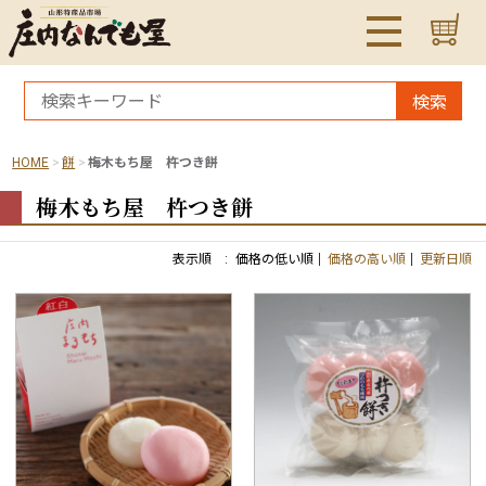
検索
HOME
餅
梅木もち屋 杵つき餅
梅木もち屋 杵つき餅
表示順 :
価格の低い順
価格の高い順
更新日順