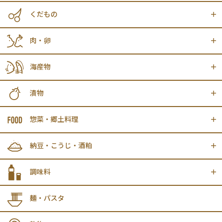
くだもの
肉・卵
海産物
漬物
惣菜・郷土料理
納豆・こうじ・酒粕
調味料
麺・パスタ