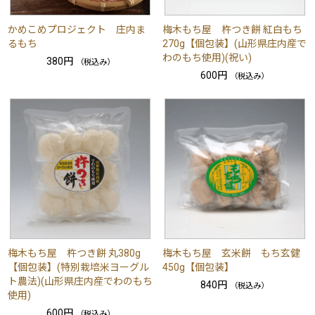
かめこめプロジェクト 庄内ま
梅木もち屋 杵つき餅 紅白もち
るもち
270g【個包装】(山形県庄内産で
わのもち使用)(祝い)
380円
（税込み）
600円
（税込み）
梅木もち屋 杵つき餅 丸380g
梅木もち屋 玄米餅 もち玄健
【個包装】(特別栽培米ヨーグル
450g【個包装】
ト農法)(山形県庄内産でわのもち
840円
（税込み）
使用)
600円
（税込み）