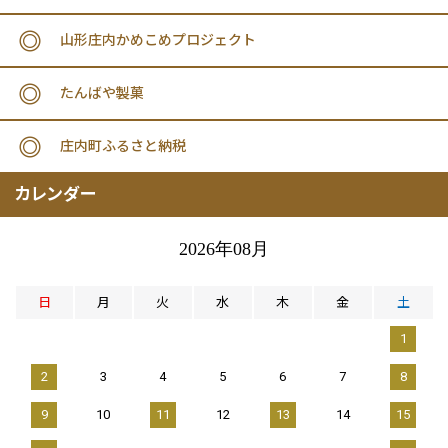
山形庄内かめこめプロジェクト
たんばや製菓
庄内町ふるさと納税
カレンダー
2026年08月
日
月
火
水
木
金
土
1
2
3
4
5
6
7
8
9
10
11
12
13
14
15