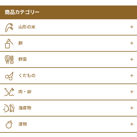
商品カテゴリー
山形の米
餅
野菜
くだもの
肉・卵
海産物
漬物