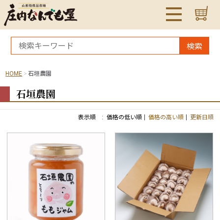
検索
HOME
石垣農園
石垣農園
表示順 :
価格の低い順
価格の高い順
更新日順