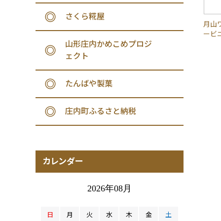
さくら糀屋
月山ワ
ービニ
山形庄内かめこめプロジ
ェクト
たんばや製菓
庄内町ふるさと納税
カレンダー
2026年08月
日
月
火
水
木
金
土