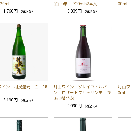
20ml
(白・赤) 720ml×2本入
00ml
1,760円
3,339円
（税込み）
（税込み）
ワイン 村民還元 白 18
月山ワイン ソレイユ・ルバ
月山ワ
ン ロザートフリッザンテ 75
0ml
0ml 微発泡
3,190円
（税込み）
2,090円
（税込み）