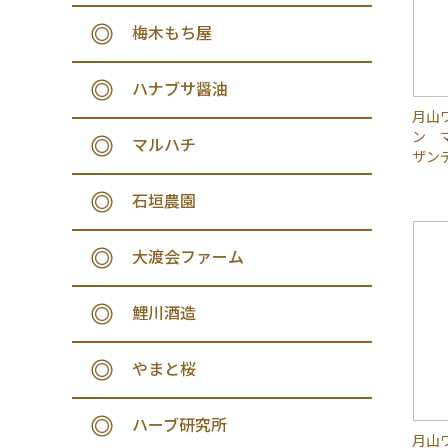
梅木もち屋
ハナブサ醤油
月山
ン 
マルハチ
ザンテ
石垣農園
大渡会ファーム
鯉川酒造
やまと桜
ハーブ研究所
月山