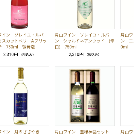
ワイン ソレイユ・ルバ
月山ワイン ソレイユ・ルバ
月山ワ
マスカットベリーAフリッ
ン シャルドネアンウッド (辛
ン エ
 750ml 微発泡
口) 750ml
0ml
2,310円
2,310円
（税込み）
（税込み）
ワイン 月のささやき
月山ワイン 豊穣神話セット
月山ワ