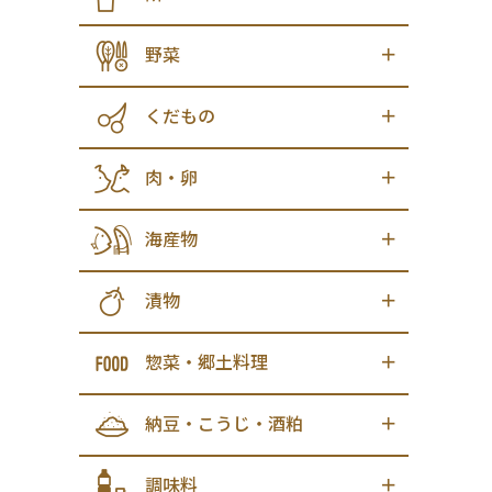
野菜
くだもの
肉・卵
海産物
漬物
惣菜・郷土料理
納豆・こうじ・酒粕
調味料