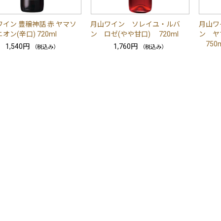
イン 豊穣神話 赤 ヤマソ
月山ワイン ソレイユ・ルバ
月山ワ
オン(辛口) 720ml
ン ロゼ(やや甘口) 720ml
ン ヤ
750m
1,540円
1,760円
（税込み）
（税込み）