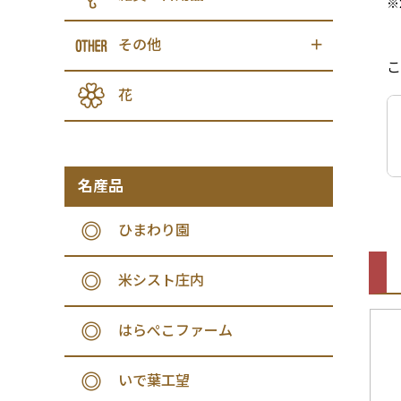
※
その他
こ
花
名産品
ひまわり園
米シスト庄内
はらぺこファーム
いで葉工望