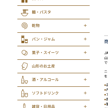
麺・パスタ
乾物
パン・ジャム
菓子・スイーツ
J
山
で
山形のお土産
ニ
を
酒・アルコール
●
●
ソフトドリンク
●
●
●
雑貨・日用品