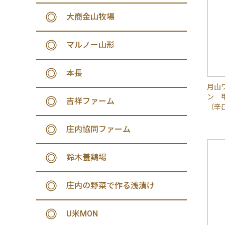
大商金山牧場
マルノー山形
本長
月山
ン 
吉祥ファーム
（辛
庄内協同ファーム
鈴木養鶏場
庄内の野菜で作る浅漬け
U米MON