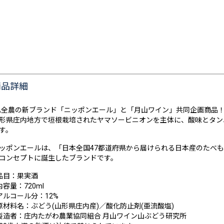
商品詳細
A全農の新ブランド「ニッポンエール」と「月山ワイン」共同企画商品
形県庄内地方で垣根栽培されたヤマソービニオンを主体に、酸味とタン
す。
ッポンエールは、「日本全国47都道府県から届けられる日本産のたべ
コンセプトに誕生したブランドです。
品目：果実酒
内容量：720ml
アルコール分：12%
原材料名：ぶどう(山形県庄内産)／酸化防止剤(亜流酸塩)
製造者：庄内たがわ農業協同組合 月山ワイン山ぶどう研究所