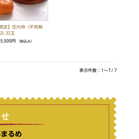
限定】庄内柿（平核無
2L 32玉
5,500円
（税込み）
表示件数：1～7 / 7