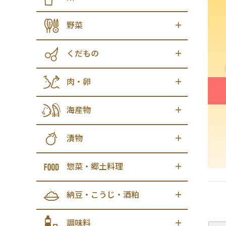
野菜
くだもの
肉・卵
海産物
漬物
惣菜・郷土料理
納豆・こうじ・酒粕
調味料