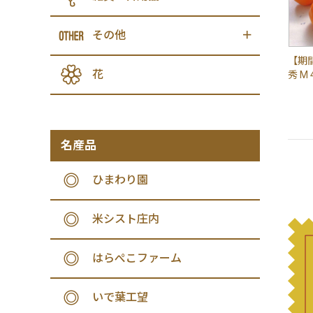
その他
【期
花
秀 M 
名産品
ひまわり園
米シスト庄内
はらぺこファーム
いで葉工望