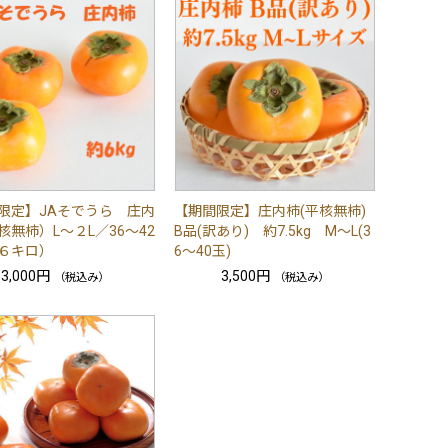
限定】JAそでうら 庄内
【期間限定】庄内柿(平核無柿)
核無柿）L～２L／36～42
B品(訳あり) 約7.5kg M～L(3
６キロ）
6～40玉)
3,000円
3,500円
（税込み）
（税込み）