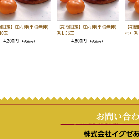
間限定】庄内柿(平核無柿)
【期間限定】庄内柿(平核無柿)
【期間
40玉
秀 L 36玉
柿）秀 
4,200円
4,800円
（税込み）
（税込み）