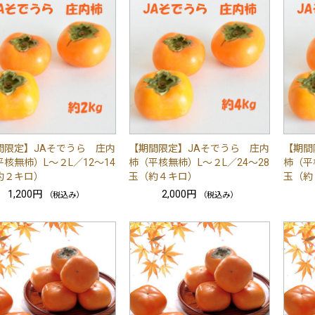
間限定】JAそでうら 庄内
【期間限定】JAそでうら 庄内
【期間
核無柿）L～２L／12～14
柿（平核無柿）L～２L／24～28
柿（平
約２キロ）
玉（約４キロ）
玉（約
1,200円
2,000円
（税込み）
（税込み）