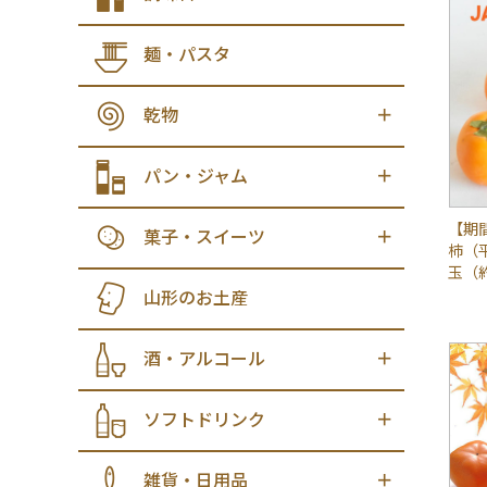
麺・パスタ
乾物
パン・ジャム
【期
菓子・スイーツ
柿（平
玉（
山形のお土産
酒・アルコール
ソフトドリンク
雑貨・日用品