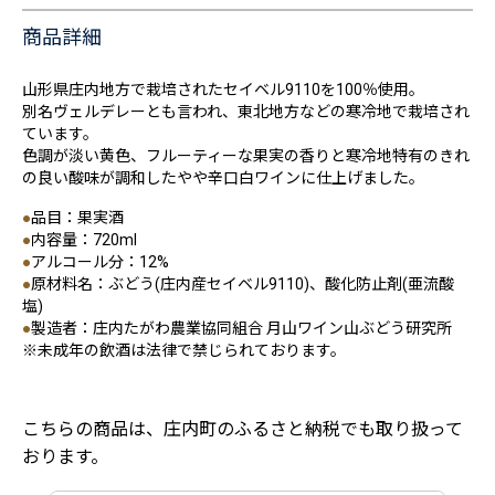
商品詳細
山形県庄内地方で栽培されたセイベル9110を100％使用。
別名ヴェルデレーとも言われ、東北地方などの寒冷地で栽培され
ています。
色調が淡い黄色、フルーティーな果実の香りと寒冷地特有のきれ
の良い酸味が調和したやや辛口白ワインに仕上げました。
●
品目：果実酒
●
内容量：720ml
●
アルコール分：12%
●
原材料名：ぶどう(庄内産セイベル9110)、酸化防止剤(亜流酸
塩)
●
製造者：庄内たがわ農業協同組合 月山ワイン山ぶどう研究所
※未成年の飲酒は法律で禁じられております。
こちらの商品は、庄内町のふるさと納税でも取り扱って
おります。