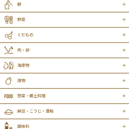
餅
野菜
くだもの
肉・卵
海産物
漬物
惣菜・郷土料理
納豆・こうじ・酒粕
調味料