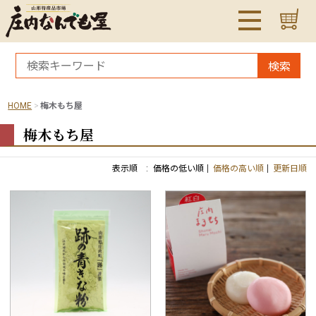
検索
HOME
梅木もち屋
梅木もち屋
表示順 :
価格の低い順
価格の高い順
更新日順