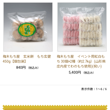
梅木もち屋 玄米餅 もち玄健
梅木もち屋 イベント用紅白も
450g【個包装】
ち 30個×2種（約2.7kg）(山形県
庄内産でわのもち使用)(祝い)
840円
（税込み）
5,400円
（税込み）
表示件数：1～6 / 6