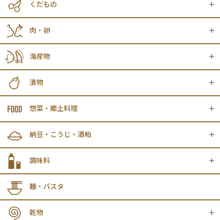
くだもの
肉・卵
海産物
漬物
惣菜・郷土料理
納豆・こうじ・酒粕
調味料
麺・パスタ
乾物