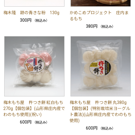
梅木隆 跡の青きな粉 130g
かめこめプロジェクト 庄内ま
るもち
300円
（税込み）
380円
（税込み）
梅木もち屋 杵つき餅 紅白もち
梅木もち屋 杵つき餅 丸380g
270g【個包装】(山形県庄内産で
【個包装】(特別栽培米ヨーグル
わのもち使用)(祝い)
ト農法)(山形県庄内産でわのもち
使用)
600円
（税込み）
600円
（税込み）