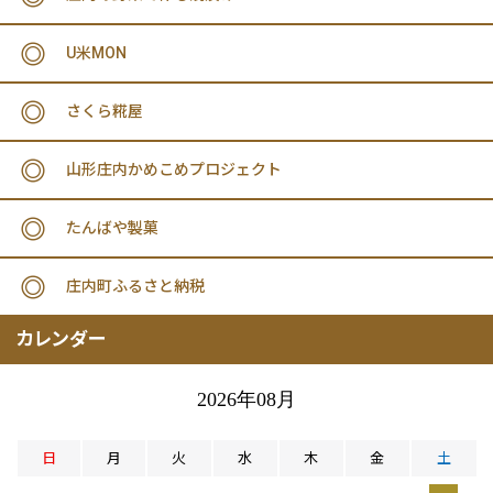
U米MON
さくら糀屋
山形庄内かめこめプロジェクト
たんばや製菓
庄内町ふるさと納税
カレンダー
2026年08月
日
月
火
水
木
金
土