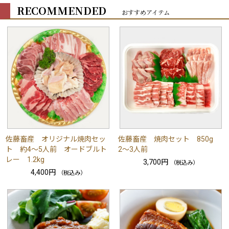
RECOMMENDED
おすすめアイテム
佐藤畜産 オリジナル焼肉セッ
佐藤畜産 焼肉セット 850g
ト 約4～5人前 オードブルト
2～3人前
レー 1.2kg
3,700円
（税込み）
4,400円
（税込み）