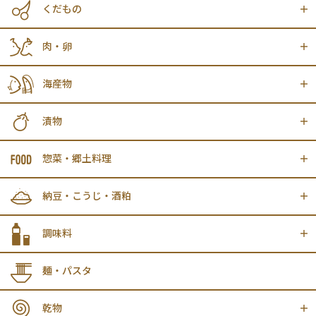
くだもの
肉・卵
海産物
漬物
惣菜・郷土料理
納豆・こうじ・酒粕
調味料
麺・パスタ
乾物