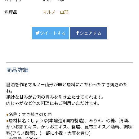
名産品
マルノー山形
ツイートする
シェアする
商品詳細
醤油を作るマルノー山形が味と原料にこだわったすき焼きのた
れ。
絶妙な甘みがお肉の旨みを引き立たせてくれます。
肉じゃがなど他の料理にもご利用いただけます。
●
名称：すき焼きのたれ
●
原材料名：しょうゆ(本醸造)(国内製造)、みりん、砂糖、清酒、
かつお節エキス、かつおエキス、食塩、昆布エキス／酒精、調味
料(アミノ酸等)、(一部に小麦・大豆を含む)