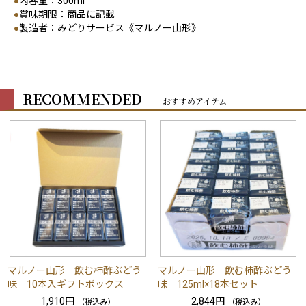
●
内容量：300ml
●
賞味期限：商品に記載
●
製造者：みどりサービス《マルノー山形》
RECOMMENDED
おすすめアイテム
マルノー山形 飲む柿酢ぶどう
マルノー山形 飲む柿酢ぶどう
味 10本入ギフトボックス
味 125ml×18本セット
1,910円
2,844円
（税込み）
（税込み）