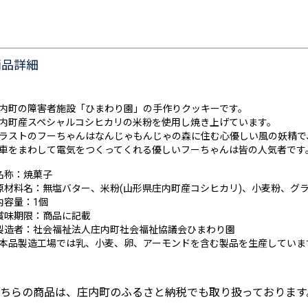
商品詳細
内町の障害者施設「ひまわり園」の手作りクッキーです。
内町産スペシャルコシヒカリの米粉を使用し焼き上げています。
ラストのフーちゃんはなんじゃもんじゃの森に住む心優しい風の妖精で
車をまわして電気をつくってくれる優しいフーちゃんは皆の人気者です
名称：焼菓子
原材料名：無塩バター、米粉(山形県庄内町産コシヒカリ)、小麦粉、グ
内容量：1個
賞味期限：商品に記載
製造者：社会福祉法人庄内町社会福祉協議会ひまわり園
本品製造工場では乳、小麦、卵、アーモンドを含む製品を生産していま
ちらの商品は、庄内町のふるさと納税でも取り扱っております