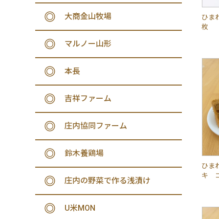
大商金山牧場
ひま
枚
マルノー山形
本長
吉祥ファーム
庄内協同ファーム
鈴木養鶏場
ひま
キ 
庄内の野菜で作る浅漬け
U米MON