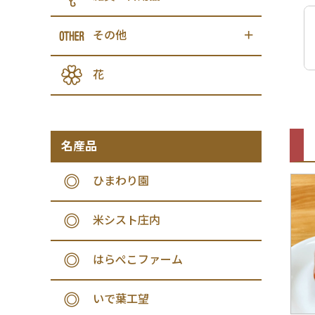
その他
花
名産品
ひまわり園
米シスト庄内
はらぺこファーム
いで葉工望