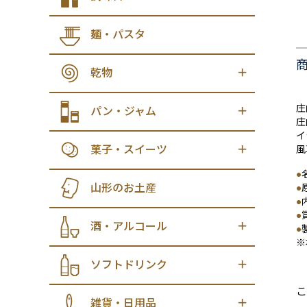
麺・パスタ
乾物
庄
パン・ジャム
庄
イ
菓子・スイーツ
風
●
山形のお土産
●
●
●
酒・アルコール
●
※
ソフトドリンク
こ
雑貨・日用品