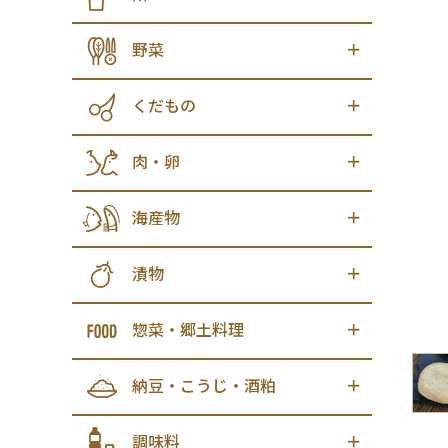
野菜
くだもの
肉・卵
海産物
漬物
惣菜・郷土料理
納豆・こうじ・酒粕
調味料