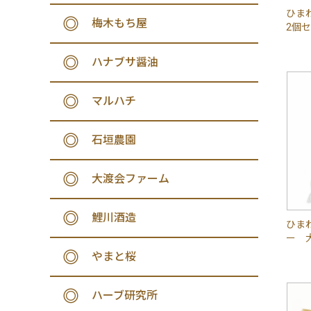
ひま
梅木もち屋
2個
ハナブサ醤油
マルハチ
石垣農園
大渡会ファーム
鯉川酒造
ひま
ー 
やまと桜
ハーブ研究所