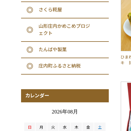
さくら糀屋
山形庄内かめこめプロジ
ェクト
たんばや製菓
ひま
キ 
庄内町ふるさと納税
カレンダー
2026年08月
日
月
火
水
木
金
土