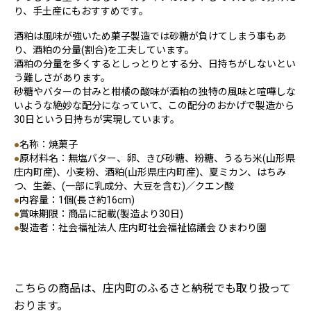
り、手土産にもおすすめです。
酒粕は風味が強いため菓子製造では砂糖が負けてしまう事もあ
り、酒粕の分量(割合)を工夫しています。
酒粕の分量を多くするとしっとりとする分、日持ちがしないとい
う難しさがあります。
砂糖やバターの甘みと柑橘の酸味が酒粕の独特の風味と喧嘩しな
いような絶妙な配分になっていて、この配分のおかげで製造から
30日という日持ちが実現しています。
●
名称：焼菓子
●
原材料名：無塩バター、卵、きび砂糖、粉糖、うるち米(山形県
庄内町産)、小麦粉、酒粕(山形県庄内町産)、夏ミカン、はちみ
つ、生姜、(一部に乳成分、大豆を含む)／クエン酸
●
内容量：1個(長さ約16cm)
●
賞味期限：商品に記載(製造より30日)
●
製造者：社会福祉法人 庄内町社会福祉協議会 ひまわり園
こちらの商品は、庄内町のふるさと納税でも取り扱って
おります。