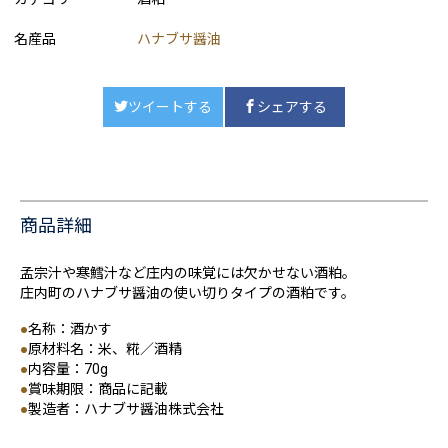
名産品
ハナブサ醤油
ツイートする
シェアする
商品詳細
孟宗汁や寒鱈汁など庄内の味覚には欠かせない酒粕。
庄内町のハナブサ醤油の使い切りタイプの酒粕です。
●
名称：酒かす
●
原材料名：米、糀／酒精
●
内容量：70g
●
賞味期限：商品に記載
●
製造者：ハナブサ醤油株式会社