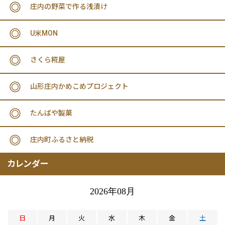
庄内の野菜で作る浅漬け
U米MON
さくら糀屋
山形庄内かめこめプロジェクト
たんばや製菓
庄内町ふるさと納税
カレンダー
2026年08月
日
月
火
水
木
金
土