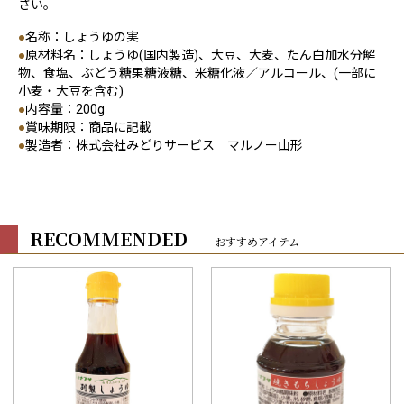
さい。
●
名称：しょうゆの実
●
原材料名：しょうゆ(国内製造)、大豆、大麦、たん白加水分解
物、食塩、ぶどう糖果糖液糖、米糖化液／アルコール、(一部に
小麦・大豆を含む)
●
内容量：200g
●
賞味期限：商品に記載
●
製造者：株式会社みどりサービス マルノー山形
RECOMMENDED
おすすめアイテム