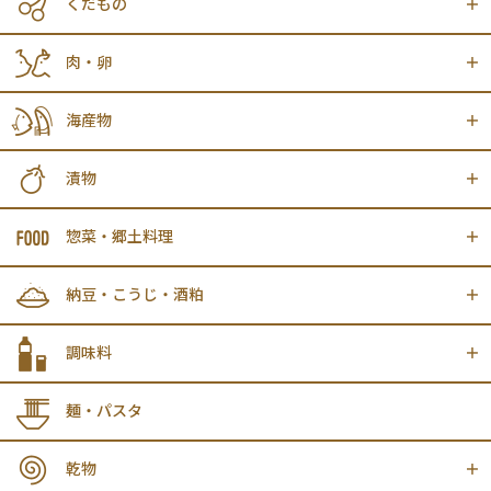
くだもの
肉・卵
海産物
漬物
惣菜・郷土料理
納豆・こうじ・酒粕
調味料
麺・パスタ
乾物