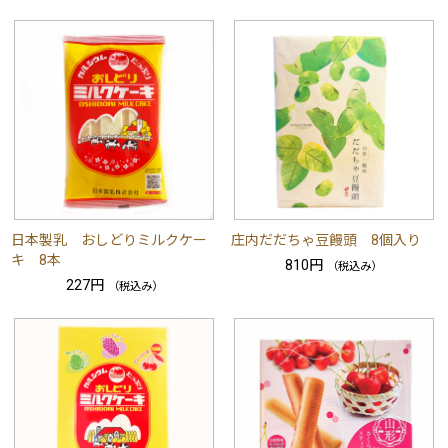
日本製乳 おしどりミルクケー
庄内だだちゃ豆饅頭 8個入り
キ 8本
810円
（税込み）
227円
（税込み）