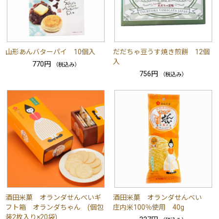
山形あんバターパイ 10個入
だだちゃ豆うす焼き煎餅 12個
入
770円
（税込み）
756円
（税込み）
酒田米菓 オランダせんべいギ
酒田米菓 オランダせんべい
フト箱 オランダちゃん (個包
庄内米100％使用 40g
装2枚入り×20袋)