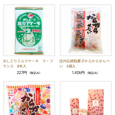
おしどりミルクケーキ ラ・フ
庄内伝統駄菓子からからせんべ
ランス 8本入
い 6個入
227円
1,426円
（税込み）
（税込み）