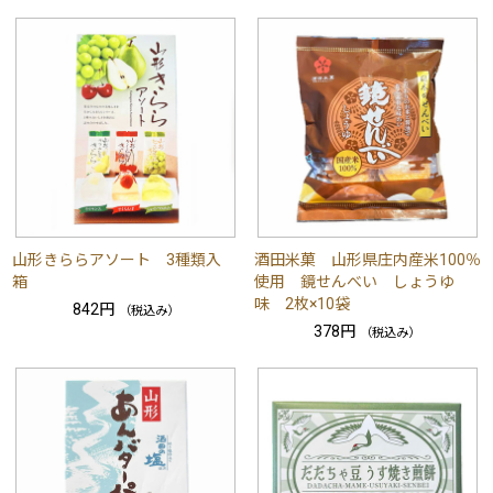
山形きららアソート 3種類入
酒田米菓 山形県庄内産米100％
箱
使用 鏡せんべい しょうゆ
味 2枚×10袋
842円
（税込み）
378円
（税込み）