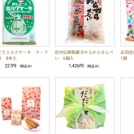
どりミルクケーキ ラ・フ
庄内伝統駄菓子からからせんべ
出羽
ス 8本入
い 6個入
1個
227円
1,426円
（税込み）
（税込み）