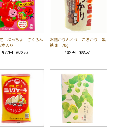
定 ぷっちょ さくらん
お麩かりんとう ころかり 黒
5本入り
糖味 70g
972円
432円
（税込み）
（税込み）