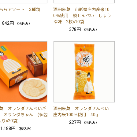
ららアソート 3種類
酒田米菓 山形県庄内産米10
0％使用 鏡せんべい しょう
ゆ味 2枚×10袋
842円
（税込み）
378円
（税込み）
菓 オランダせんべいギ
酒田米菓 オランダせんべい
 オランダちゃん (個包
庄内米100％使用 40g
り×20袋)
227円
（税込み）
1,188円
（税込み）