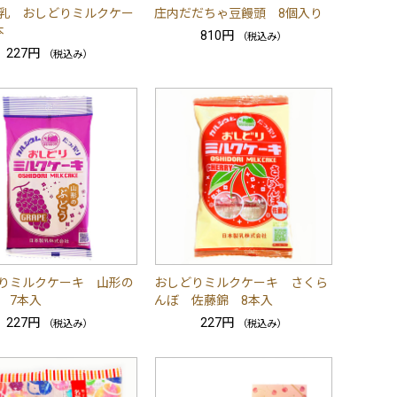
乳 おしどりミルクケー
庄内だだちゃ豆饅頭 8個入り
本
810円
（税込み）
227円
（税込み）
りミルクケーキ 山形の
おしどりミルクケーキ さくら
 7本入
んぼ 佐藤錦 8本入
227円
227円
（税込み）
（税込み）