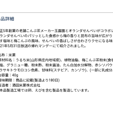
商品詳細
正5年創業の老舗こんぶ茶メーカー玉露園とオランダせんべいがコラボ
ランダせんべいのパリッとした食感から梅の香りと昆布の旨味が広がり
す塩味と梅こんぶの風味、せんべいの香ばしさが合わさりクセになる味
021年5月31日放送の帰れマンデーにて紹介されました。
名称：米菓
原材料名：うるち米(山形県庄内地域産)、植物油脂、梅こんぶ茶粉末(食
塩、グラニュー糖、粉末酢、粉末醤油、たん白加水分解物、赤シソパウダ
ラサキトウモロコシ色素、甘味料(ステビア、カンゾウ)、(一部に乳成分
内容量：40g
賞味期限：商品に記載(製造より180日)
製造者：酒田米菓株式会社
本品製造工場では卵、えびを含む製品を製造しています。