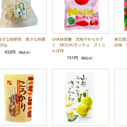
青きな粉使用 青きな粉菓
UHA味覚糖 究極やわらかグ
東北限
30g
ミ MOCHUモッチュ さくら
ぼ味 
んぼ味
432円
（税込み）
151円
（税込み）