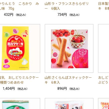
かりんとう ころかり み
山形ラ・フランスきららゼリ
日本製
味 70g
ー 6個入
キ 8
432円
734円
（税込み）
（税込み）
製乳 おしどりミルクケー
山形さくらんぼスティックケー
おしど
5種類つめあわせ
キ 6本入
ぶどう
1,404円
896円
（税込み）
（税込み）