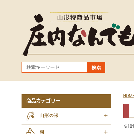
検索
HOM
商品カテゴリー
山形の米
※1
餅