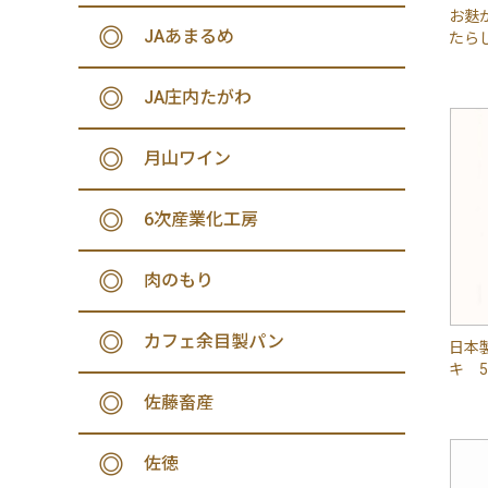
お麩
JAあまるめ
たらし
JA庄内たがわ
月山ワイン
6次産業化工房
肉のもり
カフェ余目製パン
日本
キ 
佐藤畜産
佐徳