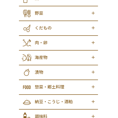
野菜
くだもの
肉・卵
海産物
漬物
惣菜・郷土料理
納豆・こうじ・酒粕
調味料