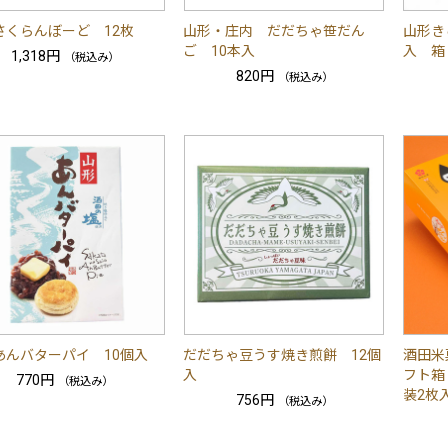
さくらんぼーど 12枚
山形・庄内 だだちゃ笹だん
山形き
ご 10本入
入 箱
1,318円
（税込み）
820円
（税込み）
あんバターパイ 10個入
だだちゃ豆うす焼き煎餅 12個
酒田米
入
フト箱
770円
（税込み）
装2枚入
756円
（税込み）