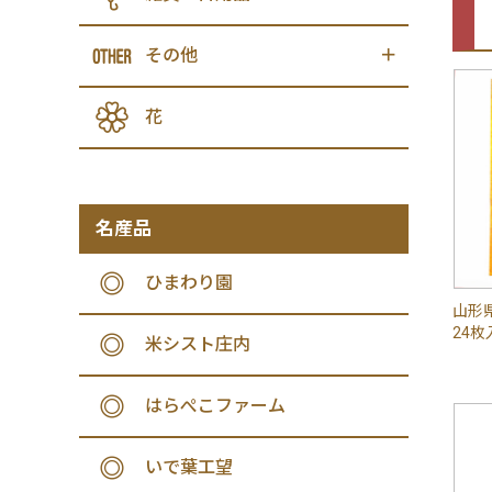
その他
花
名産品
ひまわり園
山形
24枚
米シスト庄内
はらぺこファーム
いで葉工望