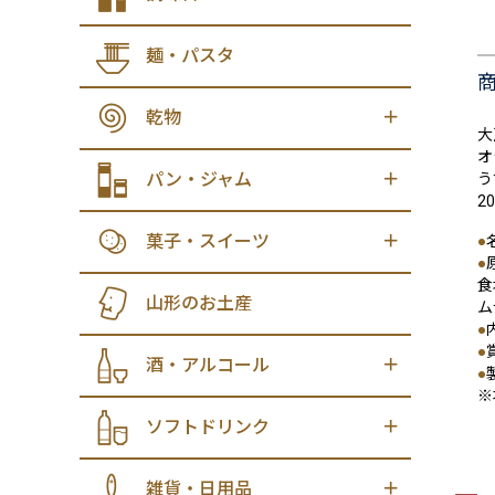
麺・パスタ
乾物
大
オ
パン・ジャム
う
2
菓子・スイーツ
●
●
食
山形のお土産
ム
●
●
酒・アルコール
●
※
ソフトドリンク
雑貨・日用品