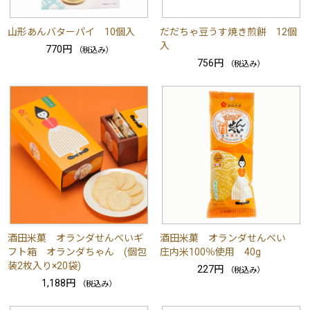
山形あんバターパイ 10個入
だだちゃ豆うす焼き煎餅 12個
入
770円
（税込み）
756円
（税込み）
酒田米菓 オランダせんべいギ
酒田米菓 オランダせんべい
フト箱 オランダちゃん (個包
庄内米100％使用 40g
装2枚入り×20袋)
227円
（税込み）
1,188円
（税込み）