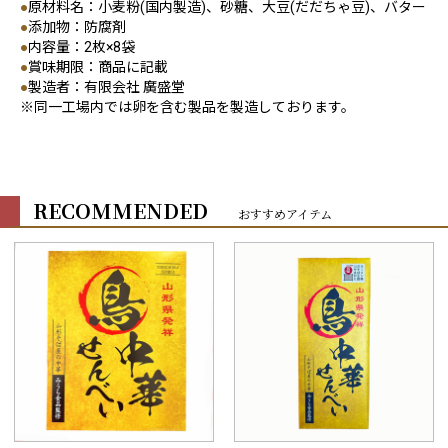
●
原材料名：小麦粉(国内製造)、砂糖、大豆(だだちゃ豆)、バター
●
添加物：防腐剤
●
内容量：2枚×8袋
●
賞味期限：商品に記載
●
製造者：有限会社 廣盛堂
※同一工場内では卵を含む製品を製造しております。
RECOMMENDED
おすすめアイテム