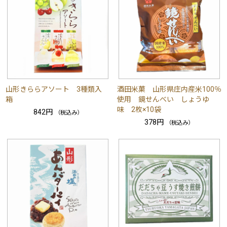
山形きららアソート 3種類入
酒田米菓 山形県庄内産米100％
箱
使用 鏡せんべい しょうゆ
味 2枚×10袋
842円
（税込み）
378円
（税込み）