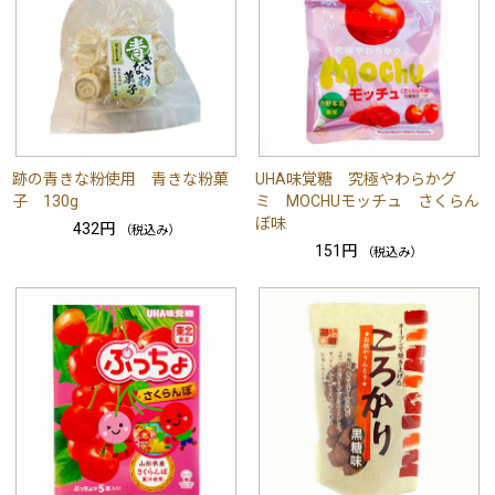
跡の青きな粉使用 青きな粉菓
UHA味覚糖 究極やわらかグ
子 130g
ミ MOCHUモッチュ さくらん
ぼ味
432円
（税込み）
151円
（税込み）