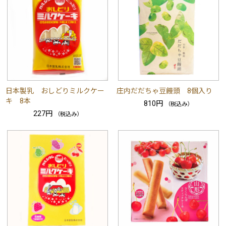
日本製乳 おしどりミルクケー
庄内だだちゃ豆饅頭 8個入り
キ 8本
810円
（税込み）
227円
（税込み）