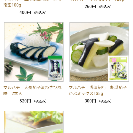
南蛮100g
260円
（税込み）
400円
（税込み）
マルハチ 大長茄子漬わさび風
マルハチ 浅漬紀行 胡瓜茄子
味 2本入
かぶミックス135g
520円
300円
（税込み）
（税込み）