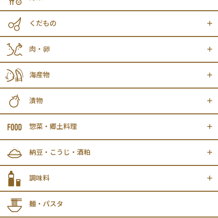
くだもの
肉・卵
海産物
漬物
惣菜・郷土料理
納豆・こうじ・酒粕
調味料
麺・パスタ