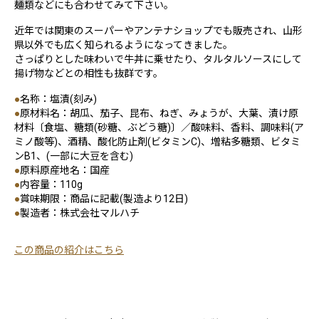
麺類などにも合わせてみて下さい。
近年では関東のスーパーやアンテナショップでも販売され、山形
県以外でも広く知られるようになってきました。
さっぱりとした味わいで牛丼に乗せたり、タルタルソースにして
揚げ物などとの相性も抜群です。
●
名称：塩漬(刻み)
●
原材料名：胡瓜、茄子、昆布、ねぎ、みょうが、大葉、漬け原
材料〔食塩、糖類(砂糖、ぶどう糖)〕／酸味料、香料、調味料(ア
ミノ酸等)、酒精、酸化防止剤(ビタミンC)、増粘多糖類、ビタミ
ンB1、(一部に大豆を含む)
●
原料原産地名：国産
●
内容量：110g
●
賞味期限：商品に記載(製造より12日)
●
製造者：株式会社マルハチ
この商品の紹介はこちら