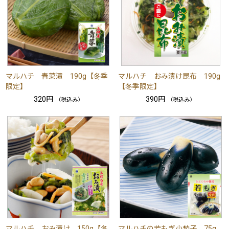
マルハチ 青菜漬 190g【冬季
マルハチ おみ漬け昆布 190g
限定】
【冬季限定】
320円
390円
（税込み）
（税込み）
マルハチ おみ漬け 150g【冬
マルハチの若もぎ小茄子 75g