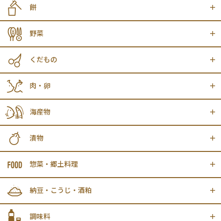
餅
野菜
くだもの
肉・卵
海産物
漬物
惣菜・郷土料理
納豆・こうじ・酒粕
調味料