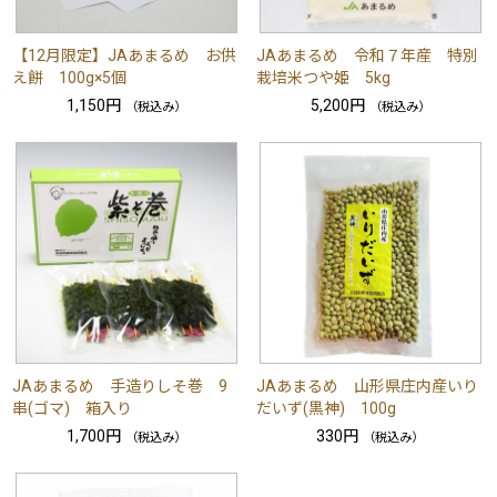
【12月限定】JAあまるめ お供
JAあまるめ 令和７年産 特別
え餅 100g×5個
栽培米つや姫 5kg
1,150円
5,200円
（税込み）
（税込み）
JAあまるめ 手造りしそ巻 9
JAあまるめ 山形県庄内産いり
串(ゴマ) 箱入り
だいず(黒神) 100g
1,700円
330円
（税込み）
（税込み）