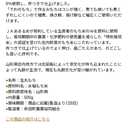
0％使用し、杵つきで仕上げました。
「でわのもち」で作るおもちはコシが強く、煮ても焼いても煮く
ずれしにくいので雑煮、焼き餅、揚げ餅など幅広くご使用いただ
けます。
ＪＡあまるめが契約している生産者のもち米のみを原料に使用
し、栽培期間中の農薬・化学肥料の使用量を減らした「特別栽培
米」の認証を受けた庄内町産のもち米にこだわっています。
杵つきで仕上げているのでよく伸び、歯ごたえがあり、のどごし
も良いと評判です。
山形県庄内地方では北前船によって京文化が持ち込まれたことに
よって丸餅が主流で、現在も丸餅文化が受け継がれています。
●
名称：生丸もち
●
原材料名：水稲もち米
●
原料原産地名：山形県
●
内容量：500g
●
賞味期限：商品に記載(製造より120日)
●
製造者：余目町農業協同組合
この商品の紹介はこちら