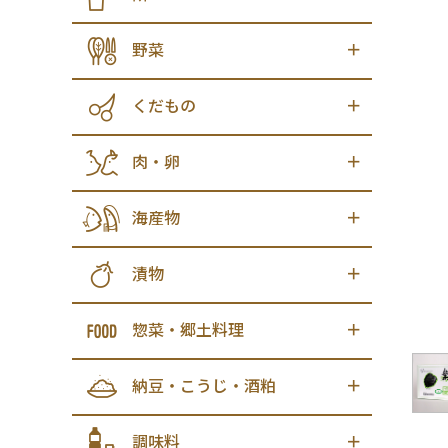
野菜
くだもの
肉・卵
海産物
漬物
惣菜・郷土料理
納豆・こうじ・酒粕
調味料