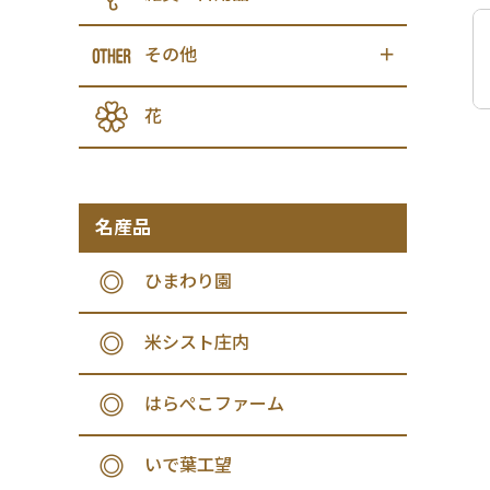
その他
花
名産品
ひまわり園
米シスト庄内
はらぺこファーム
いで葉工望