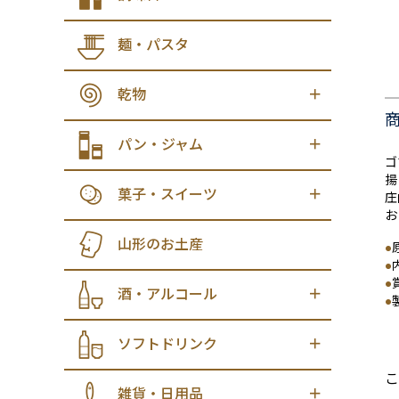
麺・パスタ
乾物
パン・ジャム
ゴ
揚
菓子・スイーツ
庄
お
山形のお土産
●
●
●
酒・アルコール
●
ソフトドリンク
こ
雑貨・日用品