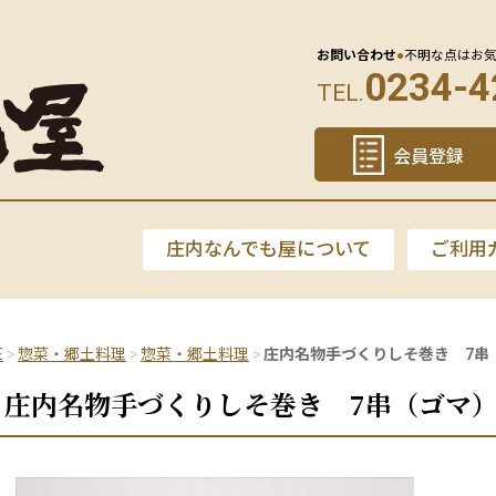
お問い合わせ
●
不明な点はお
0234-4
TEL.
会員登録
庄内なんでも屋について
ご利用
E
惣菜・郷土料理
惣菜・郷土料理
庄内名物手づくりしそ巻き 7串
庄内名物手づくりしそ巻き 7串（ゴマ