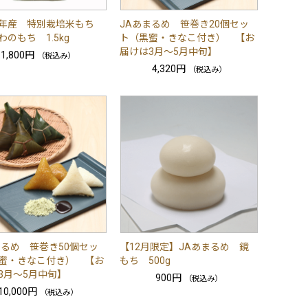
年産 特別栽培米もち
JAあまるめ 笹巻き20個セッ
のもち 1.5kg
ト（黒蜜・きなこ付き） 【お
届けは3月～5月中旬】
1,800円
（税込み）
4,320円
（税込み）
まるめ 笹巻き50個セッ
【12月限定】JAあまるめ 鏡
蜜・きなこ付き） 【お
もち 500g
3月～5月中旬】
900円
（税込み）
10,000円
（税込み）