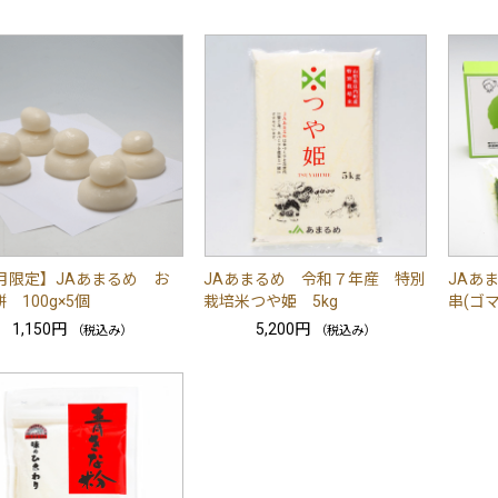
2月限定】JAあまるめ お
JAあまるめ 令和７年産 特別
JAあ
 100g×5個
栽培米つや姫 5kg
串(ゴ
1,150円
5,200円
（税込み）
（税込み）