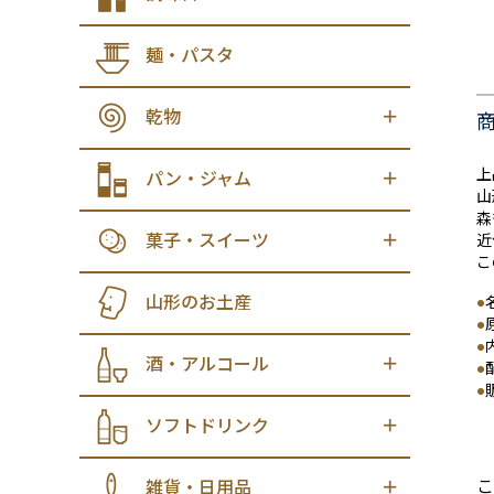
麺・パスタ
乾物
上
パン・ジャム
山
森
菓子・スイーツ
近
こ
山形のお土産
●
●
●
酒・アルコール
●
●
ソフトドリンク
こ
雑貨・日用品