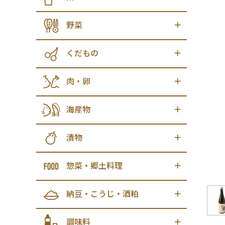
野菜
くだもの
肉・卵
海産物
漬物
惣菜・郷土料理
納豆・こうじ・酒粕
調味料