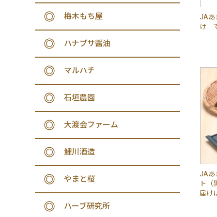
梅木もち屋
JA
け で
ハナブサ醤油
マルハチ
石垣農園
大渡会ファーム
鯉川酒造
JA
やまと桜
ト（
届け
ハーブ研究所