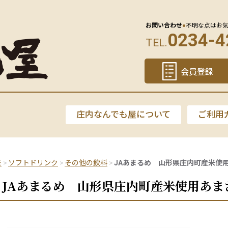
お問い合わせ
●
不明な点はお
0234-4
TEL.
会員登録
庄内なんでも屋について
ご利用
E
ソフトドリンク
その他の飲料
JAあまるめ 山形県庄内町産米使用
JAあまるめ 山形県庄内町産米使用あまざ