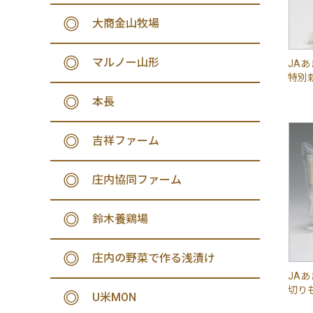
大商金山牧場
マルノー山形
JAあ
特別
本長
吉祥ファーム
庄内協同ファーム
鈴木養鶏場
庄内の野菜で作る浅漬け
JA
切りも
U米MON