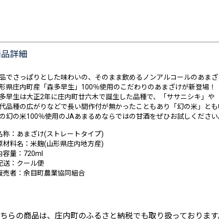
商品詳細
品でさっぱりとした味わいの、そのまま飲めるノンアルコールのあまざ
形県庄内町産「森多早生」100％使用のこだわりのあまざけが新登場！
多早生は大正2年に庄内町廿六木で誕生した品種で、「ササニシキ」や
代品種の広がりなどで長い間作付が無かったこともあり「幻の米」とも
の幻の米100％使用のJAあまるめならではの甘酒をぜひお試しください
名称：あまざけ(ストレートタイプ)
原材料名：米麹(山形県庄内地方産)
内容量：720ml
配送：クール便
販売者：余目町農業協同組合
ちらの商品は、庄内町のふるさと納税でも取り扱っております