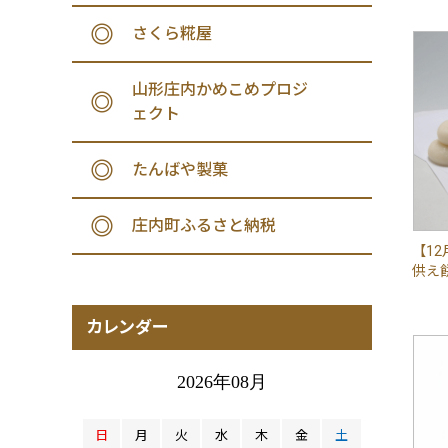
さくら糀屋
山形庄内かめこめプロジ
ェクト
たんばや製菓
庄内町ふるさと納税
【1
供え餅
カレンダー
2026年08月
日
月
火
水
木
金
土