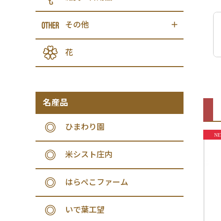
その他
花
名産品
ひまわり園
米シスト庄内
はらぺこファーム
いで葉工望