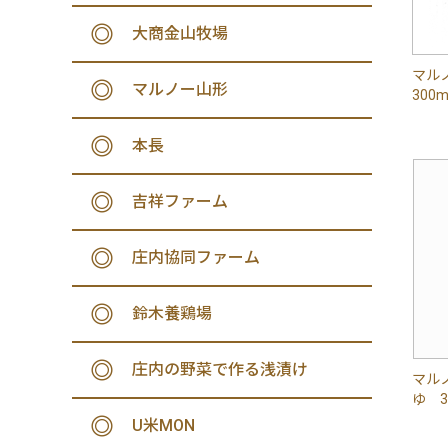
大商金山牧場
マル
マルノー山形
300m
本長
吉祥ファーム
庄内協同ファーム
鈴木養鶏場
庄内の野菜で作る浅漬け
マル
ゆ 3
U米MON