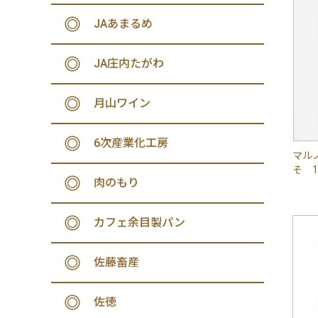
JAあまるめ
JA庄内たがわ
月山ワイン
6次産業化工房
マル
そ 1
肉のもり
カフェ余目製パン
佐藤畜産
佐徳