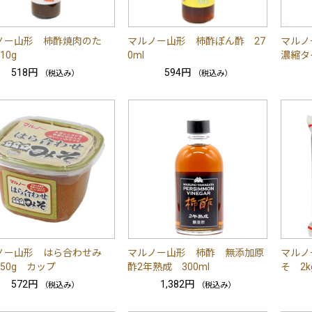
ノー山形 柿酢焼肉のた
マルノー山形 柿酢ぽん酢 27
マルノ
10g
0ml
濃縮タイ
518円
594円
（税込み）
（税込み）
ノー山形 はら合わせみ
マルノー山形 柿酢 無添加原
マルノ
50g カップ
酢2年熟成 300ml
そ 2k
572円
1,382円
（税込み）
（税込み）