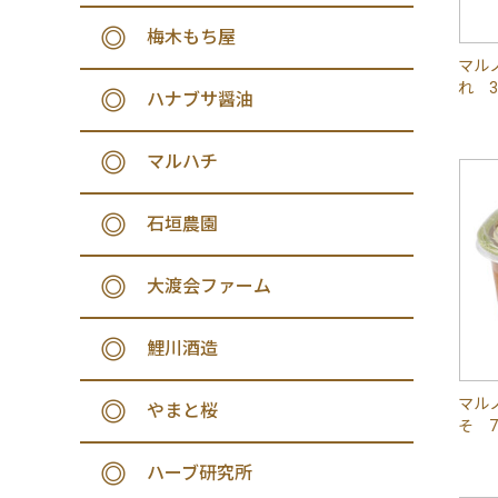
梅木もち屋
マル
れ 3
ハナブサ醤油
マルハチ
石垣農園
大渡会ファーム
鯉川酒造
マル
やまと桜
そ 7
ハーブ研究所