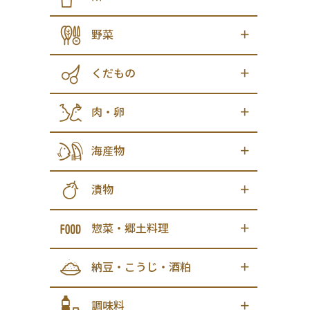
野菜
くだもの
肉・卵
海産物
漬物
惣菜・郷土料理
納豆・こうじ・酒粕
調味料