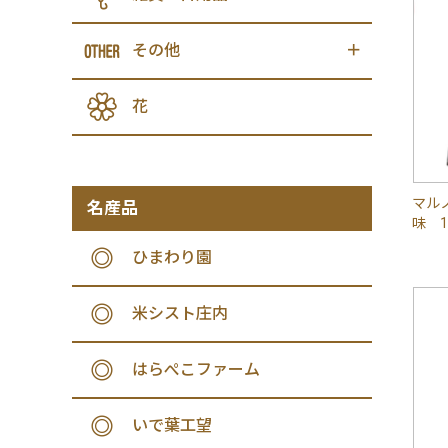
その他
花
マル
名産品
味 
ひまわり園
米シスト庄内
はらぺこファーム
いで葉工望