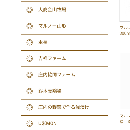
大商金山牧場
マルノー山形
マル
300m
本長
吉祥ファーム
庄内協同ファーム
鈴木養鶏場
庄内の野菜で作る浅漬け
マル
ゆ 3
U米MON