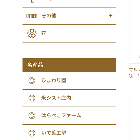
その他
花
名産品
マル
味 
ひまわり園
米シスト庄内
はらぺこファーム
いで葉工望