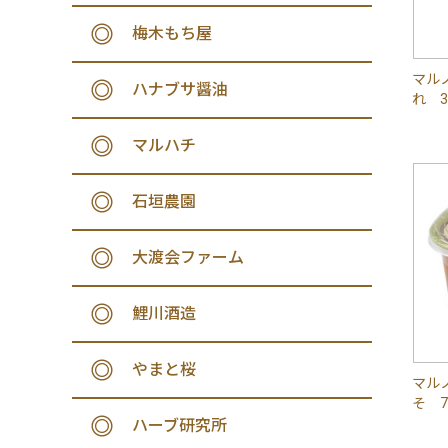
梅木もち屋
マル
ハナブサ醤油
れ 3
マルハチ
石垣農園
大渡会ファーム
鯉川酒造
やまと桜
マル
そ 7
ハーブ研究所