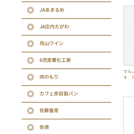
JAあまるめ
JA庄内たがわ
月山ワイン
6次産業化工房
マル
肉のもり
そ 1
カフェ余目製パン
佐藤畜産
佐徳