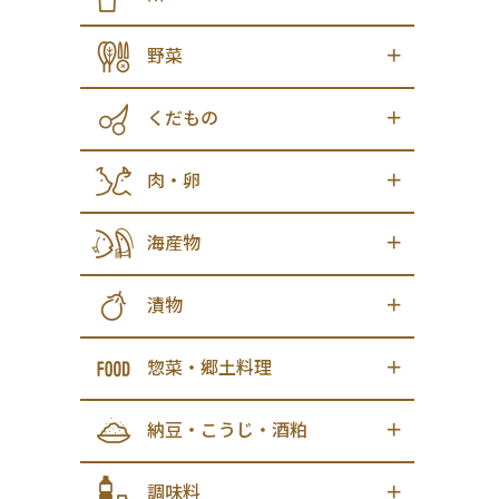
野菜
くだもの
肉・卵
海産物
漬物
惣菜・郷土料理
納豆・こうじ・酒粕
調味料