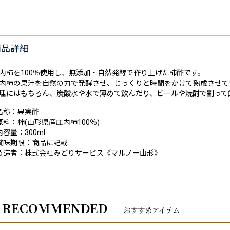
商品詳細
内柿を100％使用し、無添加・自然発酵で作り上げた柿酢です。
内柿の果汁を自然の力で発酵させ、じっくりと時間をかけて熟成させて
理にはもちろん、炭酸水や水で薄めて飲んだり、ビールや焼酎で割って
名称：果実酢
原料：柿(山形県産庄内柿100％)
内容量：300ml
賞味期限：商品に記載
製造者：株式会社みどりサービス《マルノー山形》
RECOMMENDED
おすすめアイテム