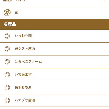
花
名産品
ひまわり園
米シスト庄内
はらぺこファーム
いで葉工望
梅木もち屋
ハナブサ醤油