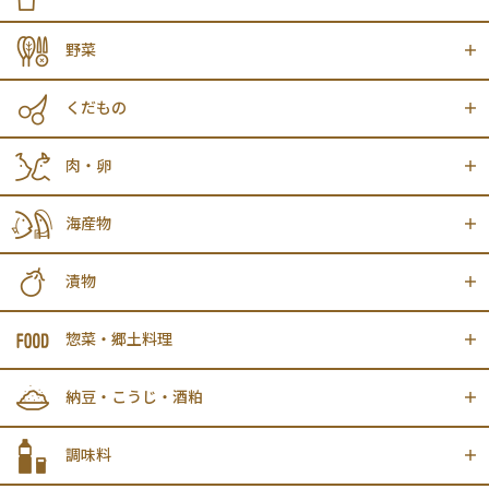
野菜
くだもの
肉・卵
海産物
漬物
惣菜・郷土料理
納豆・こうじ・酒粕
調味料