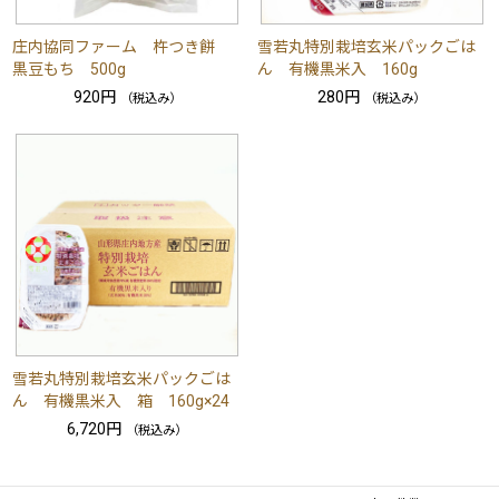
庄内協同ファーム 杵つき餅
雪若丸特別栽培玄米パックごは
黒豆もち 500g
ん 有機黒米入 160g
920円
280円
（税込み）
（税込み）
雪若丸特別栽培玄米パックごは
ん 有機黒米入 箱 160g×24
6,720円
（税込み）