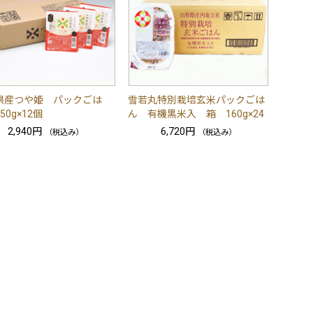
県産つや姫 パックごは
雪若丸特別栽培玄米パックごは
50g×12個
ん 有機黒米入 箱 160g×24
2,940円
6,720円
（税込み）
（税込み）