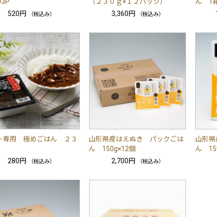
×3P
（２３０ｇ×１２パック）
ん 1箱(
520円
3,360円
（税込み）
（税込み）
ー専用 極めごはん ２３
山形県産はえぬき パックごは
山形県
ん 150g×12個
ん 15
280円
2,700円
（税込み）
（税込み）