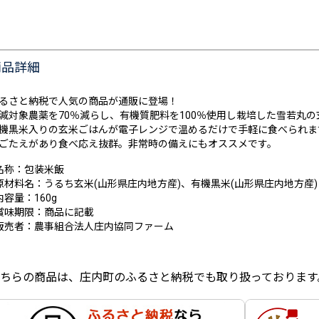
商品詳細
るさと納税で人気の商品が通販に登場！
減対象農薬を70％減らし、有機質肥料を100％使用し栽培した雪若丸
機黒米入りの玄米ごはんが電子レンジで温めるだけで手軽に食べられま
ごたえがあり食べ応え抜群。非常時の備えにもオススメです。
名称：包装米飯
原材料名：うるち玄米(山形県庄内地方産)、有機黒米(山形県庄内地方産)
内容量：160g
賞味期限：商品に記載
販売者：農事組合法人庄内協同ファーム
ちらの商品は、庄内町のふるさと納税でも取り扱っております