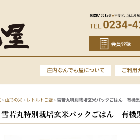
お問い合わせ
●
不明な点はお
0234-4
TEL.
会員登録
庄内なんでも屋について
ご利用
E
山形の米
レトルトご飯
雪若丸特別栽培玄米パックごはん 有機黒米
雪若丸特別栽培玄米パックごはん 有機黒