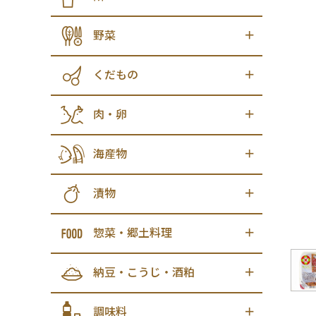
野菜
くだもの
肉・卵
海産物
漬物
惣菜・郷土料理
納豆・こうじ・酒粕
調味料