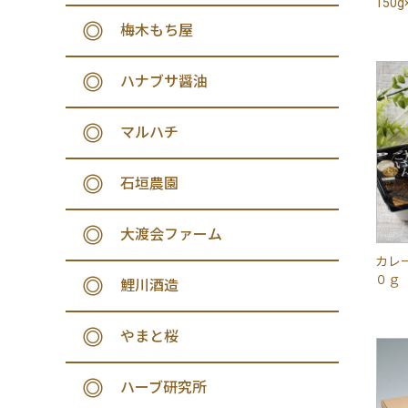
150g
梅木もち屋
ハナブサ醤油
マルハチ
石垣農園
大渡会ファーム
カレ
０ｇ
鯉川酒造
やまと桜
ハーブ研究所