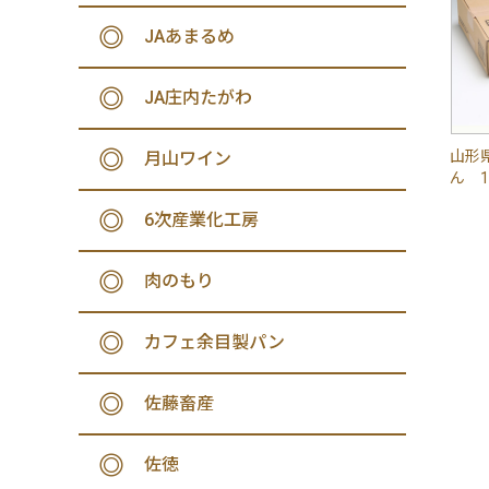
JAあまるめ
JA庄内たがわ
山形
月山ワイン
ん 1
6次産業化工房
肉のもり
カフェ余目製パン
佐藤畜産
佐徳