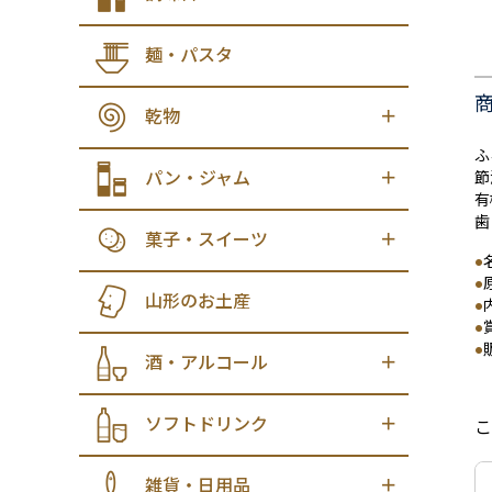
麺・パスタ
乾物
ふ
パン・ジャム
節
有
歯
菓子・スイーツ
●
●
山形のお土産
●
●
●
酒・アルコール
ソフトドリンク
こ
雑貨・日用品