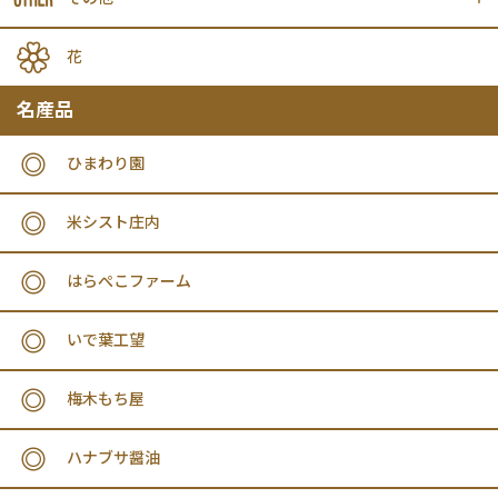
花
名産品
ひまわり園
米シスト庄内
はらぺこファーム
いで葉工望
梅木もち屋
ハナブサ醤油