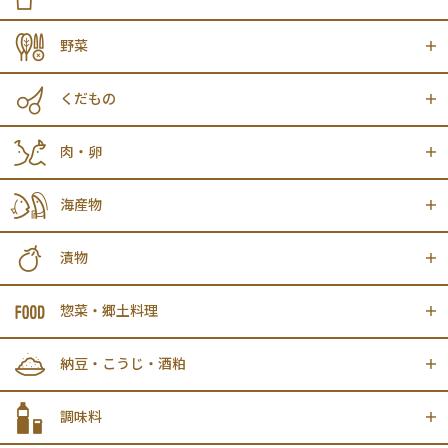
野菜
くだもの
肉・卵
海産物
漬物
惣菜・郷土料理
納豆・こうじ・酒粕
調味料