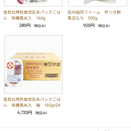
雪若丸特別栽培玄米パックごは
庄内協同ファーム 杵つき餅
ん 有機黒米入 160g
黒豆もち 500g
280円
920円
（税込み）
（税込み）
雪若丸特別栽培玄米パックごは
ん 有機黒米入 箱 160g×24
6,720円
（税込み）