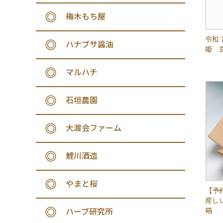
梅木もち屋
令和
ハナブサ醤油
姫 玄
マルハチ
石垣農園
大渡会ファーム
鯉川酒造
やまと桜
【予
産し
箱
ハーブ研究所