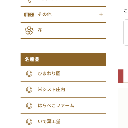
こ
その他
花
名産品
ひまわり園
米シスト庄内
はらぺこファーム
いで葉工望