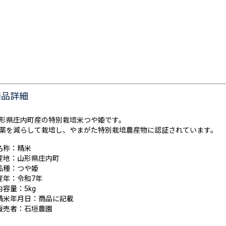
商品詳細
形県庄内町産の特別栽培米つや姫です。
薬を減らして栽培し、やまがた特別栽培農産物に認証されています。
名称：精米
産地：山形県庄内町
品種：つや姫
産年：令和7年
内容量：5kg
精米年月日：商品に記載
販売者：石垣農園