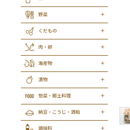
野菜
くだもの
肉・卵
海産物
漬物
惣菜・郷土料理
納豆・こうじ・酒粕
調味料