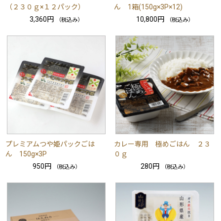
（２３０ｇ×１２パック）
ん 1箱(150g×3P×12)
3,360円
10,800円
（税込み）
（税込み）
プレミアムつや姫パックごは
カレー専用 極めごはん ２３
ん 150g×3P
０ｇ
950円
280円
（税込み）
（税込み）