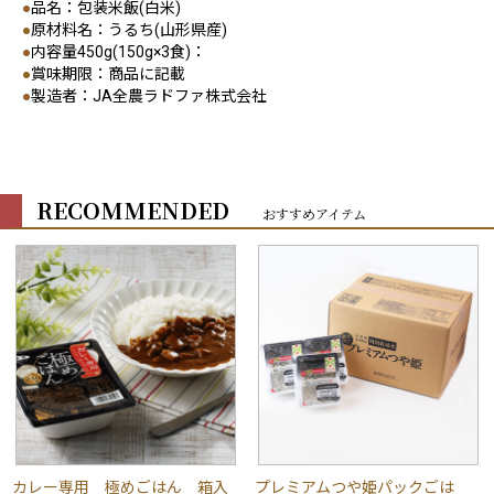
●
品名：包装米飯(白米)
●
原材料名：うるち(山形県産)
●
内容量450g(150g×3食)：
●
賞味期限：商品に記載
●
製造者：JA全農ラドファ株式会社
RECOMMENDED
おすすめアイテム
カレー専用 極めごはん 箱入
プレミアムつや姫パックごは