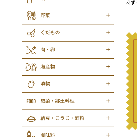
あず
野菜
くだもの
肉・卵
海産物
漬物
惣菜・郷土料理
納豆・こうじ・酒粕
調味料