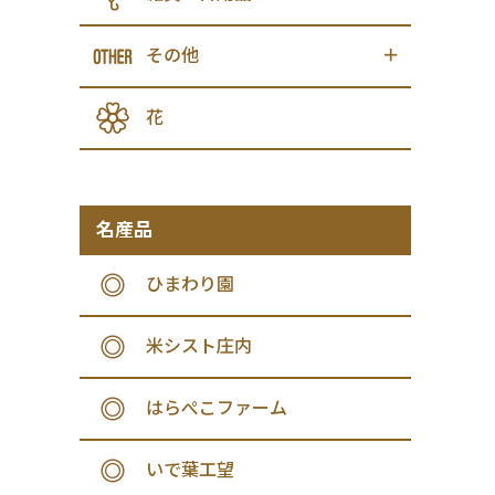
その他
花
名産品
ひまわり園
米シスト庄内
はらぺこファーム
いで葉工望