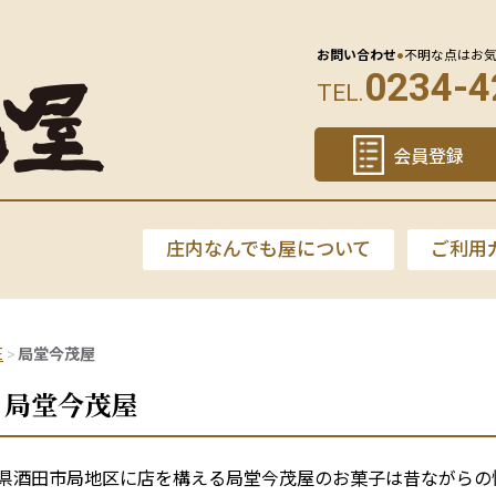
お問い合わせ
●
不明な点はお
0234-4
TEL.
会員登録
庄内なんでも屋について
ご利用
E
局堂今茂屋
局堂今茂屋
県酒田市局地区に店を構える局堂今茂屋のお菓子は昔ながらの