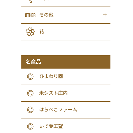
その他
花
名産品
ひまわり園
米シスト庄内
はらぺこファーム
いで葉工望