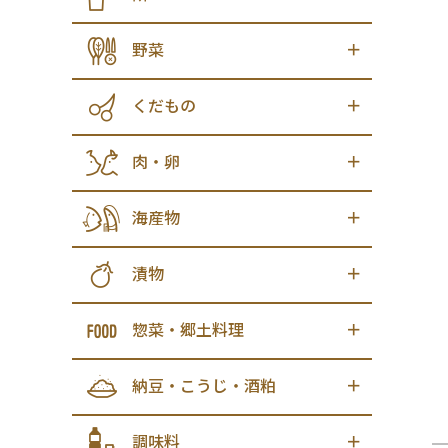
野菜
くだもの
肉・卵
海産物
漬物
惣菜・郷土料理
納豆・こうじ・酒粕
調味料