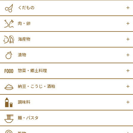
くだもの
肉・卵
海産物
漬物
惣菜・郷土料理
納豆・こうじ・酒粕
調味料
麺・パスタ