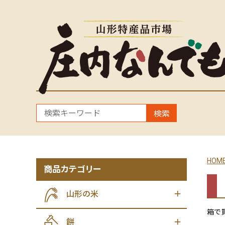
検索
HOM
商品カテゴリー
山形の米
箱で
餅