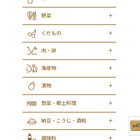
野菜
くだもの
肉・卵
海産物
漬物
惣菜・郷土料理
納豆・こうじ・酒粕
調味料