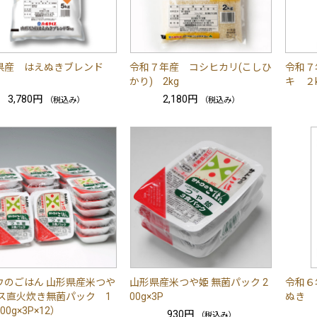
県産 はえぬきブレンド
令和７年産 コシヒカリ(こしひ
令和７
かり) 2kg
キ ２
3,780円
2,180円
（税込み）
（税込み）
ウのごはん 山形県産米つや
山形県産米つや姫 無菌パック 2
令和６
ガス直火炊き無菌パック 1
00g×3P
ぬき 
00g×3P×12）
930円
（税込み）