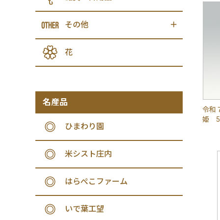
その他
花
名産品
令和
姫 5
ひまわり園
米シスト庄内
はらぺこファーム
いで葉工望