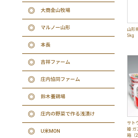
大商金山牧場
マルノー山形
山形
5kg
本長
吉祥ファーム
庄内協同ファーム
鈴木養鶏場
庄内の野菜で作る浅漬け
サト
姫 
U米MON
箱（2