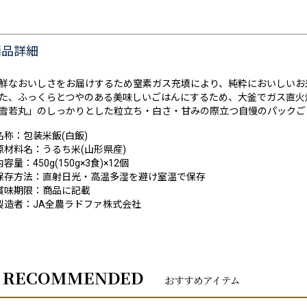
商品詳細
鮮なおいしさをお届けするため窒素ガス充填により、純粋においしいお
た、ふっくらとつやのある美味しいごはんにするため、大釜でガス直火
雪若丸」のしっかりとした粒立ち・白さ・甘みの際立つ自慢のパックご
名称：包装米飯(白飯)
原材料名：うるち米(山形県産)
内容量：450g(150g×3食)×12個
保存方法：直射日光・高温多湿を避け室温で保存
賞味期限：商品に記載
製造者：JA全農ラドファ株式会社
RECOMMENDED
おすすめアイテム