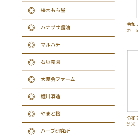
梅木もち屋
令和
ハナブサ醤油
れ 5
マルハチ
石垣農園
大渡会ファーム
鯉川酒造
やまと桜
令和
洗米 
ハーブ研究所