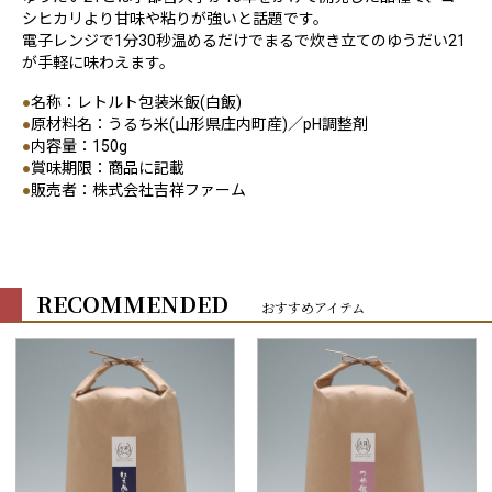
シヒカリより甘味や粘りが強いと話題です。
電子レンジで1分30秒温めるだけでまるで炊き立てのゆうだい21
が手軽に味わえます。
●
名称：レトルト包装米飯(白飯)
●
原材料名：うるち米(山形県庄内町産)／pH調整剤
●
内容量：150g
●
賞味期限：商品に記載
●
販売者：株式会社吉祥ファーム
RECOMMENDED
おすすめアイテム