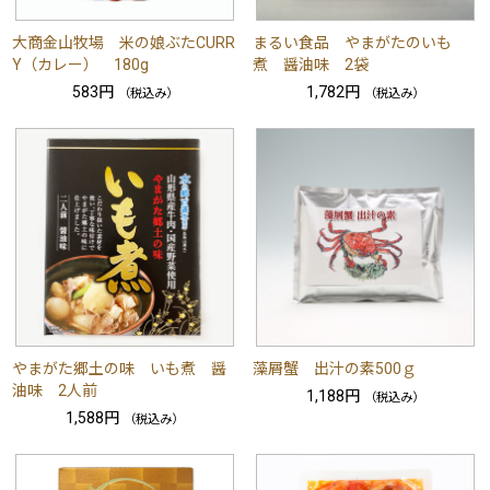
大商金山牧場 米の娘ぶたCURR
まるい食品 やまがたのいも
Y（カレー） 180g
煮 醤油味 2袋
583円
1,782円
（税込み）
（税込み）
やまがた郷土の味 いも煮 醤
藻屑蟹 出汁の素500ｇ
油味 2人前
1,188円
（税込み）
1,588円
（税込み）