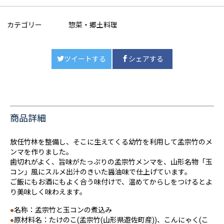
カテゴリー
惣菜・郷土料理
ツイートする
シェアする
商品詳細
放任竹林を整備し、そこに生えてくる幼竹を利用して孟宗竹のメ
ンマを作りました。
歯切れがよく、旨味がたっぷりの孟宗竹メンマを、山形名物「玉
コン」風にスルメ出汁のきいた醤油味で仕上げています。
ご飯にもお酒にもよく合う味付けで、温めてからしをつけるとよ
り美味しく味わえます。
●
名称：孟宗竹と玉コンの煮込み
●
原材料名：たけのこ(孟宗竹(山形県遊佐町産))、こんにゃく(こ