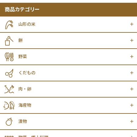
商品カテゴリー
山形の米
餅
野菜
くだもの
肉・卵
海産物
漬物