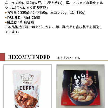
んにゃく粉)、醤油(大豆、小麦を含む)、酒、スルメ／水酸化カル
シウム(こんにゃく用凝固剤)
●
内容量：330g(メンマ150g、玉コン50g、出汁130g)
●
賞味期限：商品に記載
●
製造者：和島経輔
※本品製造工場ではえび、かに、卵、乳成品を含む製品を製造し
ています。
RECOMMENDED
おすすめアイテム