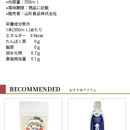
●
内容量：350ｍｌ
●
賞味期限：商品に記載
●
販売者：山形食品株式会社
栄養成分表示
1本(350ｍｌ)あたり
エネルギー 3.5kcal
たんぱく質 0ｇ
脂質 0ｇ
炭水化物 0.7ｇ
食塩相当量 0.1ｇ
RECOMMENDED
おすすめアイテム