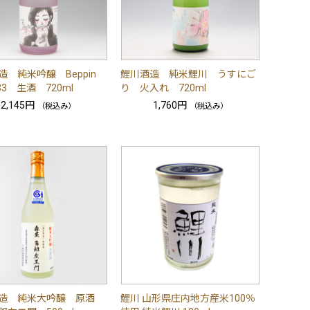
造 純米吟醸 Beppin
鯉川酒造 純米鯉川 うすにご
33 生酒 720ml
り 火入れ 720ml
2,145円
1,760円
（税込み）
（税込み）
造 純米大吟醸 原酒
鯉川 山形県庄内地方産米100％