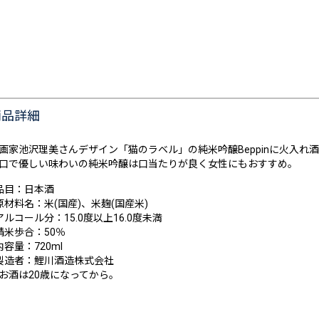
商品詳細
画家池沢理美さんデザイン「猫のラベル」の純米吟醸Beppinに火入れ
口で優しい味わいの純米吟醸は口当たりが良く女性にもおすすめ。
品目：日本酒
原材料名：米(国産)、米麹(国産米)
アルコール分：15.0度以上16.0度未満
精米歩合：50％
内容量：720ml
製造者：鯉川酒造株式会社
お酒は20歳になってから。