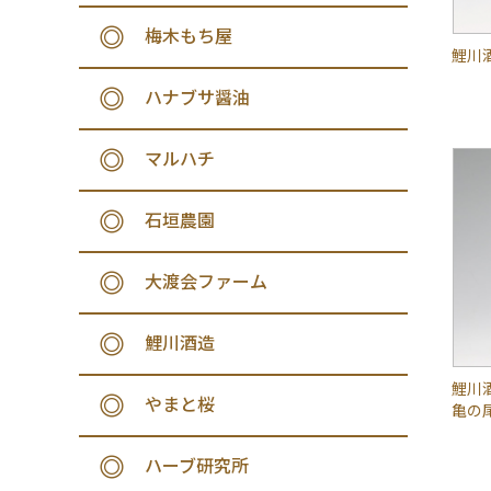
梅木もち屋
鯉川酒
ハナブサ醤油
マルハチ
石垣農園
大渡会ファーム
鯉川酒造
鯉川
やまと桜
亀の尾
ハーブ研究所