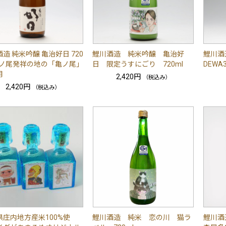
造 純米吟醸 亀治好日 720
鯉川酒造 純米吟醸 亀治好
鯉川酒
 亀ノ尾発祥の地の「亀ノ尾」
日 限定うすにごり 720ml
DEWA
用
2,420円
（税込み）
2,420円
（税込み）
県庄内地方産米100%使
鯉川酒造 純米 恋の川 猫ラ
鯉川酒