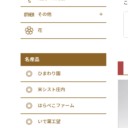
こ
その他
花
名産品
ひまわり園
米シスト庄内
はらぺこファーム
いで葉工望