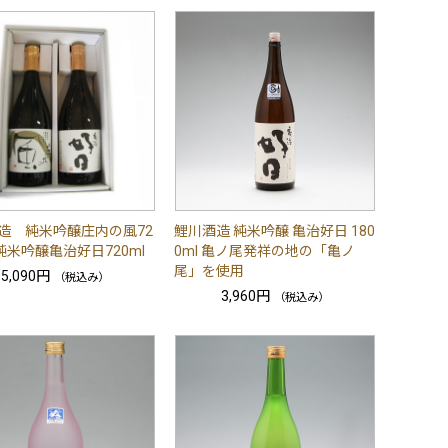
造 純米吟醸庄内の風72
鯉川酒造 純米吟醸 亀治好日 180
純米吟醸亀治好日720ml
0ml 亀ノ尾発祥の地の「亀ノ
尾」を使用
5,090円
（税込み）
3,960円
（税込み）