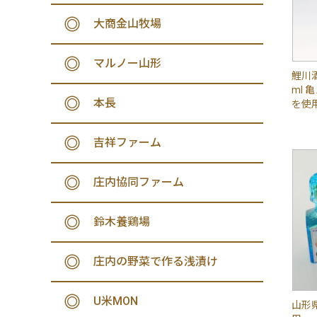
大商金山牧場
マルノー山形
鯉川酒
ml
本長
を使
吉祥ファーム
庄内協同ファーム
鈴木養鶏場
庄内の野菜で作る浅漬け
U米MON
山形