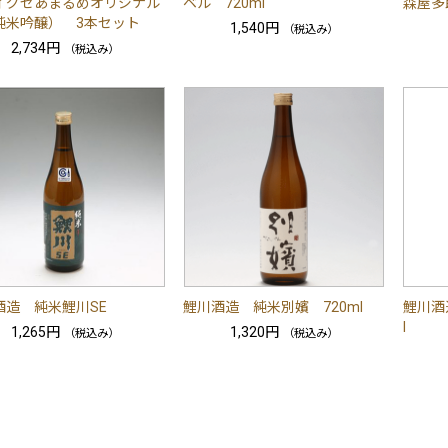
イグゼあまるめオリジナル
ベル 720ml
森屋多
純米吟醸） 3本セット
1,540円
（税込み）
2,734円
（税込み）
酒造 純米鯉川SE
鯉川酒造 純米別嬪 720ml
鯉川酒
l
1,265円
1,320円
（税込み）
（税込み）