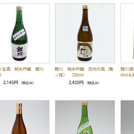
り生酒 純米吟醸 鯉川
鯉川 純米吟醸 庄内の風（亀
鯉川酒
l
ノ尾） 720ml
0ml＆
2,145円
2,420円
（税込み）
（税込み）