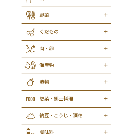
野菜
くだもの
肉・卵
海産物
漬物
惣菜・郷土料理
納豆・こうじ・酒粕
調味料