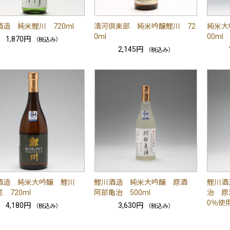
造 純米鯉川 720ml
清河倶楽部 純米吟醸鯉川 72
純米大
0ml
00ml
1,870円
（税込み）
2,145円
（税込み）
酒造 純米大吟醸 鯉川
鯉川酒造 純米大吟醸 原酒
鯉川酒
 720ml
阿部亀治 500ml
治 原酒
0％使
4,180円
3,630円
（税込み）
（税込み）