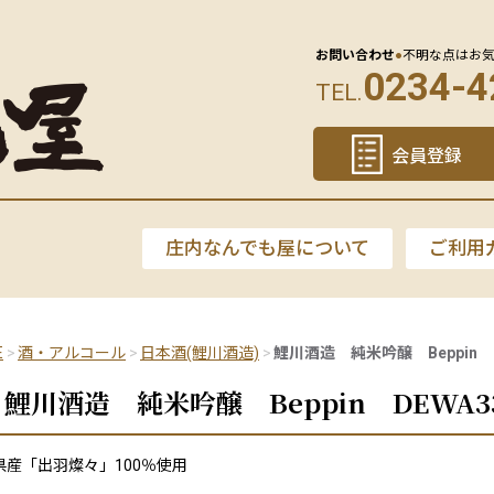
お問い合わせ
●
不明な点はお
0234-4
TEL.
会員登録
庄内なんでも屋について
ご利用
E
酒・アルコール
日本酒(鯉川酒造)
鯉川酒造 純米吟醸 Beppin DE
鯉川酒造 純米吟醸 Beppin DEWA33
県産「出羽燦々」100％使用