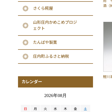
用 
酒（
さくら糀屋
山形庄内かめこめプロジ
ェクト
たんばや製菓
庄内町ふるさと納税
鯉川
カレンダー
2026年08月
日
月
火
水
木
金
土